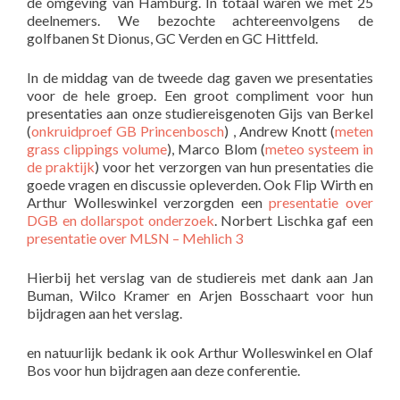
de omgeving van Hamburg. In totaal waren we met 25
deelnemers. We bezochte achtereenvolgens de
golfbanen St Dionus, GC Verden en GC Hittfeld.
In de middag van de tweede dag gaven we presentaties
voor de hele groep. Een groot compliment voor hun
presentaties aan onze studiereisgenoten Gijs van Berkel
(
onkruidproef GB Princenbosch
) , Andrew Knott (
meten
grass clippings volume
), Marco Blom (
meteo systeem in
de praktijk
) voor het verzorgen van hun presentaties die
goede vragen en discussie opleverden. Ook Flip Wirth en
Arthur Wolleswinkel verzorgden een
presentatie over
DGB en dollarspot onderzoek
. Norbert Lischka gaf een
presentatie over MLSN – Mehlich 3
Hierbij het verslag van de studiereis met dank aan Jan
Buman, Wilco Kramer en Arjen Bosschaart voor hun
bijdragen aan het verslag.
en natuurlijk bedank ik ook Arthur Wolleswinkel en Olaf
Bos voor hun bijdragen aan deze conferentie.