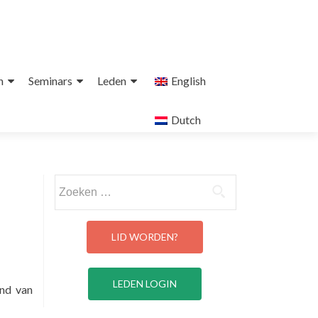
n
Seminars
Leden
English
Dutch
Zoeken
naar:
LID WORDEN?
LEDEN LOGIN
and van